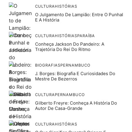
CULTURA
HISTÓRIAS
O Julgamento De Lampião: Entre O Punhal
E A História
CULTURA
HISTÓRIAS
PARAÍBA
Conheça Jackson Do Pandeiro: A
Trajetória Do Rei Do Ritmo
BIOGRAFIAS
PERNAMBUCO
J. Borges: Biografia E Curiosidades Do
Mestre De Bezerros
CULTURA
PERNAMBUCO
Gilberto Freyre: Conheça A História Do
Autor De Casa-Grande
CULTURA
HISTÓRIAS