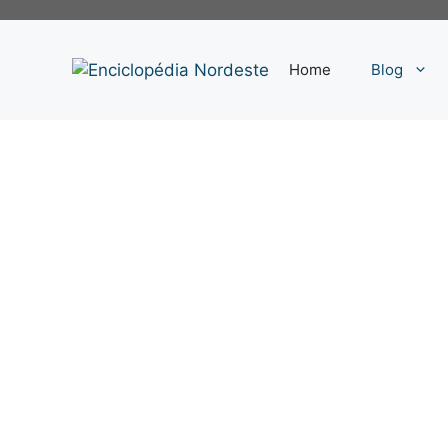
Pular
para
o
Home
Blog
conteúdo