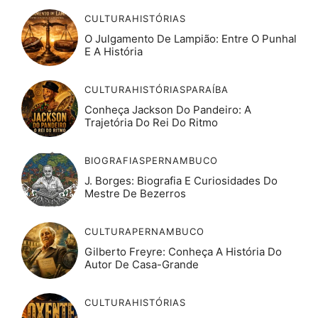
CULTURA
HISTÓRIAS
O Julgamento De Lampião: Entre O Punhal
E A História
CULTURA
HISTÓRIAS
PARAÍBA
Conheça Jackson Do Pandeiro: A
Trajetória Do Rei Do Ritmo
BIOGRAFIAS
PERNAMBUCO
J. Borges: Biografia E Curiosidades Do
Mestre De Bezerros
CULTURA
PERNAMBUCO
Gilberto Freyre: Conheça A História Do
Autor De Casa-Grande
CULTURA
HISTÓRIAS