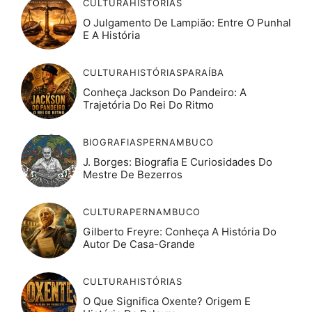
CULTURA
HISTÓRIAS
O Julgamento De Lampião: Entre O Punhal
E A História
CULTURA
HISTÓRIAS
PARAÍBA
Conheça Jackson Do Pandeiro: A
Trajetória Do Rei Do Ritmo
BIOGRAFIAS
PERNAMBUCO
J. Borges: Biografia E Curiosidades Do
Mestre De Bezerros
CULTURA
PERNAMBUCO
Gilberto Freyre: Conheça A História Do
Autor De Casa-Grande
CULTURA
HISTÓRIAS
O Que Significa Oxente? Origem E