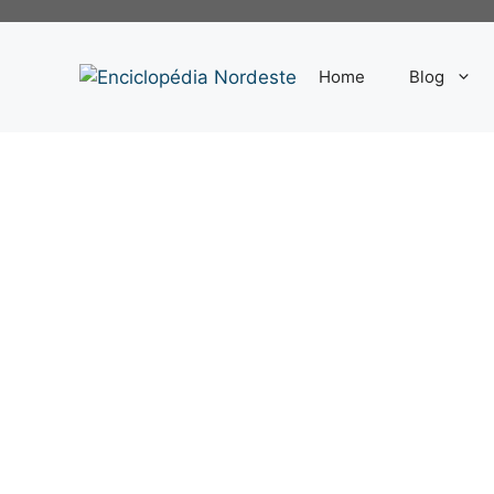
Pular
para
o
Home
Blog
conteúdo