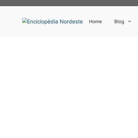
Pular
para
o
Home
Blog
conteúdo