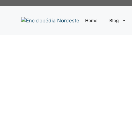
Pular
para
o
Home
Blog
conteúdo