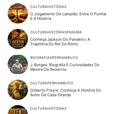
CULTURA
HISTÓRIAS
O Julgamento De Lampião: Entre O Punhal
E A História
CULTURA
HISTÓRIAS
PARAÍBA
Conheça Jackson Do Pandeiro: A
Trajetória Do Rei Do Ritmo
BIOGRAFIAS
PERNAMBUCO
J. Borges: Biografia E Curiosidades Do
Mestre De Bezerros
CULTURA
PERNAMBUCO
Gilberto Freyre: Conheça A História Do
Autor De Casa-Grande
CULTURA
HISTÓRIAS