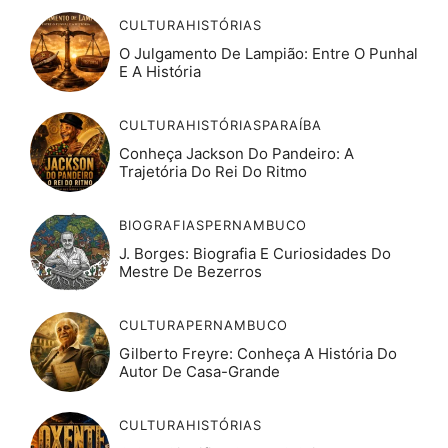
CULTURA
HISTÓRIAS
O Julgamento De Lampião: Entre O Punhal
E A História
CULTURA
HISTÓRIAS
PARAÍBA
Conheça Jackson Do Pandeiro: A
Trajetória Do Rei Do Ritmo
BIOGRAFIAS
PERNAMBUCO
J. Borges: Biografia E Curiosidades Do
Mestre De Bezerros
CULTURA
PERNAMBUCO
Gilberto Freyre: Conheça A História Do
Autor De Casa-Grande
CULTURA
HISTÓRIAS