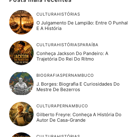
CULTURA
HISTÓRIAS
O Julgamento De Lampião: Entre O Punhal
E A História
CULTURA
HISTÓRIAS
PARAÍBA
Conheça Jackson Do Pandeiro: A
Trajetória Do Rei Do Ritmo
BIOGRAFIAS
PERNAMBUCO
J. Borges: Biografia E Curiosidades Do
Mestre De Bezerros
CULTURA
PERNAMBUCO
Gilberto Freyre: Conheça A História Do
Autor De Casa-Grande
CULTURA
HISTÓRIAS