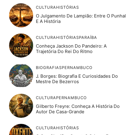
CULTURA
HISTÓRIAS
O Julgamento De Lampião: Entre O Punhal
E A História
CULTURA
HISTÓRIAS
PARAÍBA
Conheça Jackson Do Pandeiro: A
Trajetória Do Rei Do Ritmo
BIOGRAFIAS
PERNAMBUCO
J. Borges: Biografia E Curiosidades Do
Mestre De Bezerros
CULTURA
PERNAMBUCO
Gilberto Freyre: Conheça A História Do
Autor De Casa-Grande
CULTURA
HISTÓRIAS