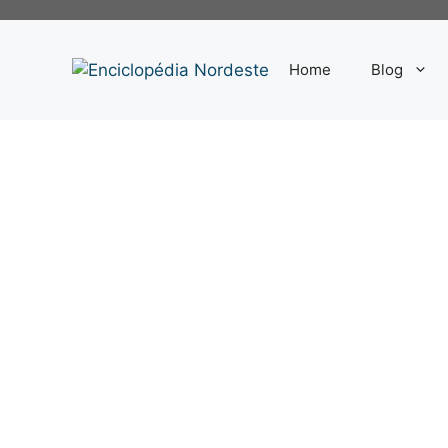
Pular
para
o
Home
Blog
conteúdo