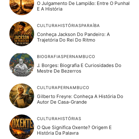
O Julgamento De Lampião: Entre O Punhal
E A História
CULTURA
HISTÓRIAS
PARAÍBA
Conheça Jackson Do Pandeiro: A
Trajetória Do Rei Do Ritmo
BIOGRAFIAS
PERNAMBUCO
J. Borges: Biografia E Curiosidades Do
Mestre De Bezerros
CULTURA
PERNAMBUCO
Gilberto Freyre: Conheça A História Do
Autor De Casa-Grande
CULTURA
HISTÓRIAS
O Que Significa Oxente? Origem E
História Da Palavra