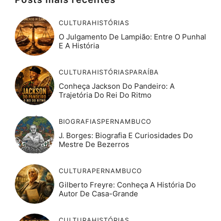
CULTURA
HISTÓRIAS
O Julgamento De Lampião: Entre O Punhal
E A História
CULTURA
HISTÓRIAS
PARAÍBA
Conheça Jackson Do Pandeiro: A
Trajetória Do Rei Do Ritmo
BIOGRAFIAS
PERNAMBUCO
J. Borges: Biografia E Curiosidades Do
Mestre De Bezerros
CULTURA
PERNAMBUCO
Gilberto Freyre: Conheça A História Do
Autor De Casa-Grande
CULTURA
HISTÓRIAS