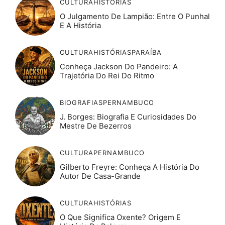
CULTURA
HISTÓRIAS
O Julgamento De Lampião: Entre O Punhal
E A História
CULTURA
HISTÓRIAS
PARAÍBA
Conheça Jackson Do Pandeiro: A
Trajetória Do Rei Do Ritmo
BIOGRAFIAS
PERNAMBUCO
J. Borges: Biografia E Curiosidades Do
Mestre De Bezerros
CULTURA
PERNAMBUCO
Gilberto Freyre: Conheça A História Do
Autor De Casa-Grande
CULTURA
HISTÓRIAS
O Que Significa Oxente? Origem E