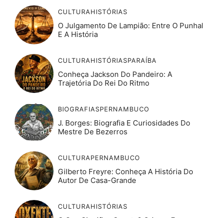
CULTURA
HISTÓRIAS
O Julgamento De Lampião: Entre O Punhal
E A História
CULTURA
HISTÓRIAS
PARAÍBA
Conheça Jackson Do Pandeiro: A
Trajetória Do Rei Do Ritmo
BIOGRAFIAS
PERNAMBUCO
J. Borges: Biografia E Curiosidades Do
Mestre De Bezerros
CULTURA
PERNAMBUCO
Gilberto Freyre: Conheça A História Do
Autor De Casa-Grande
CULTURA
HISTÓRIAS