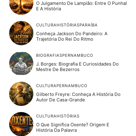
O Julgamento De Lampião: Entre O Punhal
E A História
CULTURA
HISTÓRIAS
PARAÍBA
Conheça Jackson Do Pandeiro: A
Trajetória Do Rei Do Ritmo
BIOGRAFIAS
PERNAMBUCO
J. Borges: Biografia E Curiosidades Do
Mestre De Bezerros
CULTURA
PERNAMBUCO
Gilberto Freyre: Conheça A História Do
Autor De Casa-Grande
CULTURA
HISTÓRIAS
O Que Significa Oxente? Origem E
História Da Palavra