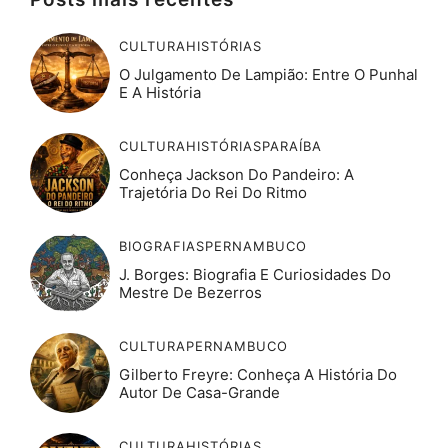
CULTURA
HISTÓRIAS
O Julgamento De Lampião: Entre O Punhal
E A História
CULTURA
HISTÓRIAS
PARAÍBA
Conheça Jackson Do Pandeiro: A
Trajetória Do Rei Do Ritmo
BIOGRAFIAS
PERNAMBUCO
J. Borges: Biografia E Curiosidades Do
Mestre De Bezerros
CULTURA
PERNAMBUCO
Gilberto Freyre: Conheça A História Do
Autor De Casa-Grande
CULTURA
HISTÓRIAS