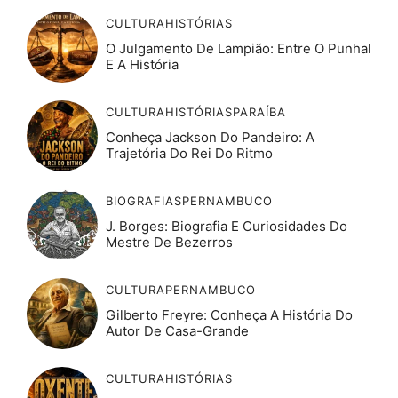
CULTURA
HISTÓRIAS
O Julgamento De Lampião: Entre O Punhal
E A História
CULTURA
HISTÓRIAS
PARAÍBA
Conheça Jackson Do Pandeiro: A
Trajetória Do Rei Do Ritmo
BIOGRAFIAS
PERNAMBUCO
J. Borges: Biografia E Curiosidades Do
Mestre De Bezerros
CULTURA
PERNAMBUCO
Gilberto Freyre: Conheça A História Do
Autor De Casa-Grande
CULTURA
HISTÓRIAS