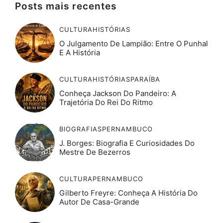
e
e
s
gr
di
o
l
e
Posts mais recentes
b
st
A
a
t
d
CULTURA
HISTÓRIAS
o
p
m
o
O Julgamento De Lampião: Entre O Punhal
o
p
n
E A História
k
CULTURA
HISTÓRIAS
PARAÍBA
Conheça Jackson Do Pandeiro: A
Trajetória Do Rei Do Ritmo
BIOGRAFIAS
PERNAMBUCO
J. Borges: Biografia E Curiosidades Do
Mestre De Bezerros
CULTURA
PERNAMBUCO
Gilberto Freyre: Conheça A História Do
Autor De Casa-Grande