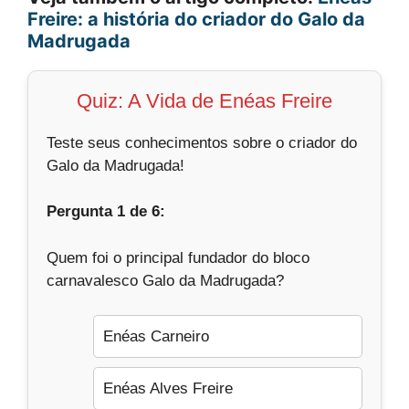
c
er
at
e
d
st
ai
t
ar
Freire: a história do criador do Galo da
e
e
s
gr
di
o
l
e
Madrugada
b
st
A
a
t
d
o
p
m
o
Quiz: A Vida de Enéas Freire
o
p
n
Teste seus conhecimentos sobre o criador do
k
Galo da Madrugada!
Pergunta 1 de 6:
Quem foi o principal fundador do bloco
carnavalesco Galo da Madrugada?
Enéas Carneiro
Enéas Alves Freire